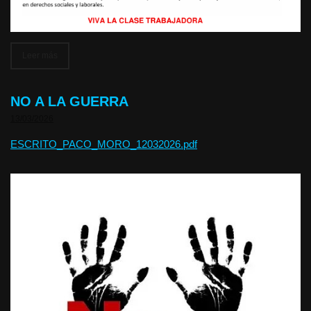
Leer más
NO A LA GUERRA
13/03/2026
ESCRITO_PACO_MORO_12032026.pdf