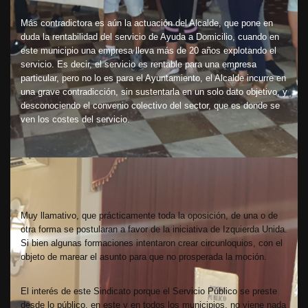
Más contradictora es aún la actuación del Alcalde, que pone en
duda la rentabilidad del servicio de Ayuda a Domicilio, cuando en
este municipio una empresa lleva más de 20 años explotando el
servicio. Es decir, el servicio es rentable para una empresa
particular, pero no lo es para el Ayuntamiento, el Alcalde incurre en
una grave contradicción, sin sustentarla en un solo dato objetivo, y
desconociendo el convenio colectivo del sector, que es donde se
ven los costes del servicio.
Muy llamativo, que prácticamente toda la oposición, de una o de
otra forma se postularan a favor de la iniciativa de Izquierda Unida.
Si bien algunas formaciones intentaron crear circunloquios, con el
objeto de marear el asunto para que no prosperada la moción.
El interés de este Sindicato porque el Servicio Público se preste
desde lo público, en este y en todos los municipios, no viene nada