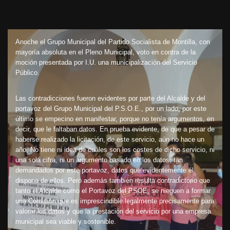
Anoche el Grupo Municipal del Partido Socialista de Montilla, con
mayoría absoluta en el Pleno Municipal, voto en contra de la
moción presentada por I.U. una municipalización del Servicio
Público.
Las contradicciones fueron evidentes por parte del Alcalde y del
portavoz del Grupo Municipal del P.S.O.E., por un lado, por este
último se empecino en manifestar, porque no tenía argumentos, en
decir, que le faltaban datos. En prueba evidente, de que a pesar de
haberse realizado la licitación, de este servicio, aún no hace un
año. No tiene ni idea de cuáles son los costes de dicho servicio, ni
una sola cifra, ni un argumento basado en los datos, tan
demandados por este portavoz, datos que evidentemente él
dispone de ellos. Pero además también resulta contradictorio que
tanto el Alcalde como el Portavoz del PSOE, se nieguen a formar
una Comisión que es imprescindible legalmente precisamente para
valorar los datos y que la prestación del servicio por una empresa
municipal sea viable y sostenible.