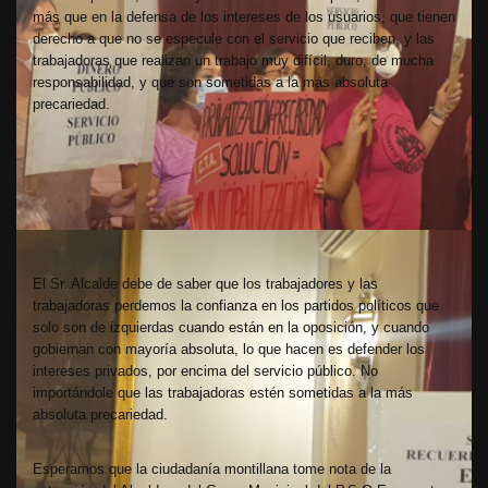
más que en la defensa de los intereses de los usuarios, que tienen
derecho a que no se especule con el servicio que reciben, y las
trabajadoras que realizan un trabajo muy difícil, duro, de mucha
responsabilidad, y que son sometidas a la más absoluta
precariedad.
El Sr. Alcalde debe de saber que los trabajadores y las
trabajadoras perdemos la confianza en los partidos políticos que
solo son de izquierdas cuando están en la oposición, y cuando
gobiernan con mayoría absoluta, lo que hacen es defender los
intereses privados, por encima del servicio público. No
importándole que las trabajadoras estén sometidas a la más
absoluta precariedad.
Esperamos que la ciudadanía montillana tome nota de la